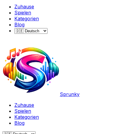
Zuhause
Spielen
Kategorien
Blog
Sprunky
Zuhause
Spielen
Kategorien
Blog