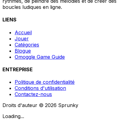
rythmes, de peindre des mélodies et de créer des
boucles ludiques en ligne.
LIENS
Accueil
Jouer
Catégories
Blogue
Omoggle Game Guide
ENTREPRISE
Politique de confidentialité
Conditions d'utilisation
Contactez-nous
Droits d'auteur © 2026 Sprunky
Loading...