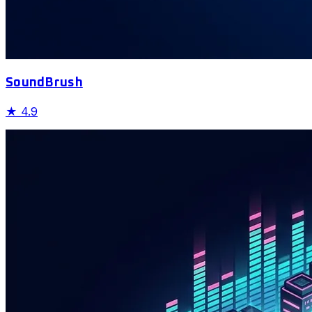
SoundBrush
★
4.9