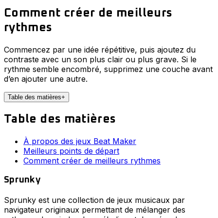
Comment créer de meilleurs
rythmes
Commencez par une idée répétitive, puis ajoutez du
contraste avec un son plus clair ou plus grave. Si le
rythme semble encombré, supprimez une couche avant
d’en ajouter une autre.
Table des matières
+
Table des matières
À propos des jeux Beat Maker
Meilleurs points de départ
Comment créer de meilleurs rythmes
Sprunky
Sprunky est une collection de jeux musicaux par
navigateur originaux permettant de mélanger des