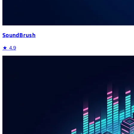
SoundBrush
★
4.9