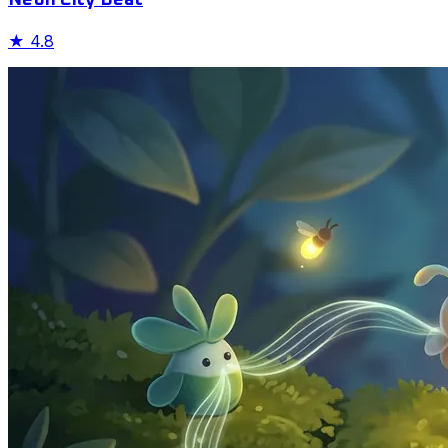
★
4.8