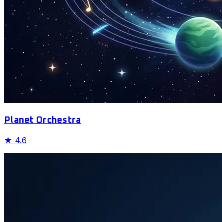
Planet Orchestra
★
4.6