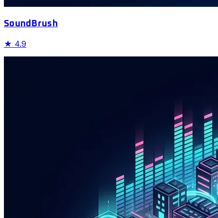
SoundBrush
★
4.9