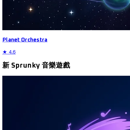
Planet Orchestra
★
4.6
新 Sprunky 音樂遊戲