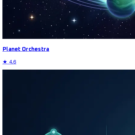
Planet Orchestra
★
4.6