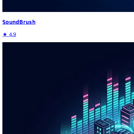
SoundBrush
★
4.9