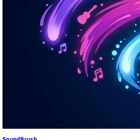
SoundBrush