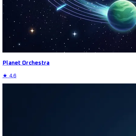
Planet Orchestra
★
4.6