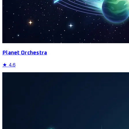
Planet Orchestra
★
4.6