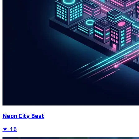
Neon City Beat
★
4.8