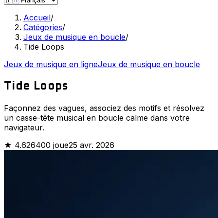
Accueil
/
Catégories
/
Jeux de musique en boucle
/
Tide Loops
Jeux de musique en ligne
Jeux de musique en boucle
Tide Loops
Façonnez des vagues, associez des motifs et résolvez
un casse-tête musical en boucle calme dans votre
navigateur.
★
4.6
26400 joue
25 avr. 2026