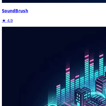
SoundBrush
★
4.9