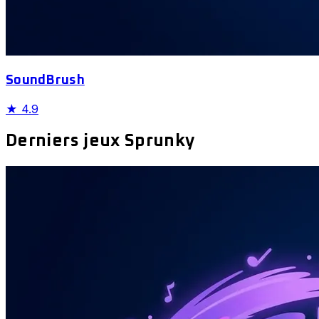
SoundBrush
★
4.9
Derniers jeux Sprunky