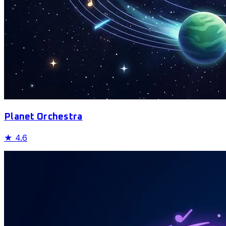
Planet Orchestra
★
4.6