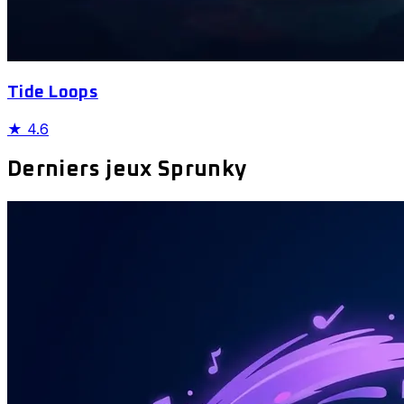
Tide Loops
★
4.6
Derniers jeux Sprunky