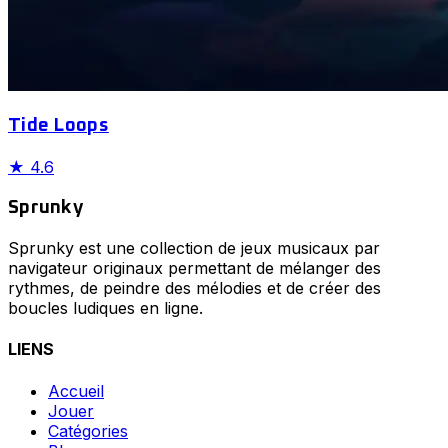
Tide Loops
★
4.6
Sprunky
Sprunky est une collection de jeux musicaux par
navigateur originaux permettant de mélanger des
rythmes, de peindre des mélodies et de créer des
boucles ludiques en ligne.
LIENS
Accueil
Jouer
Catégories