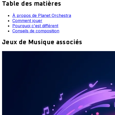
Table des matières
À propos de Planet Orchestra
Comment jouer
Pourquoi c'est différent
Conseils de composition
Jeux de Musique associés