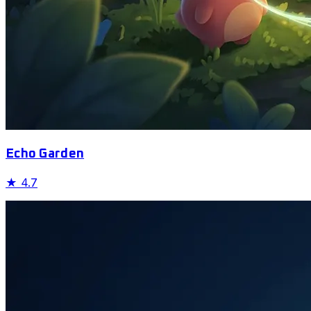
Echo Garden
★
4.7