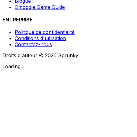
Blogue
Omoggle Game Guide
ENTREPRISE
Politique de confidentialité
Conditions d'utilisation
Contactez-nous
Droits d'auteur © 2026 Sprunky
Loading...