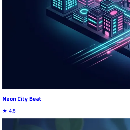
Neon City Beat
★
4.8