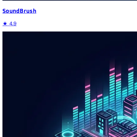
SoundBrush
★
4.9