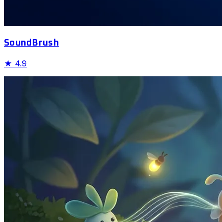
SoundBrush
★
4.9