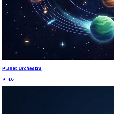
Planet Orchestra
★
4.6