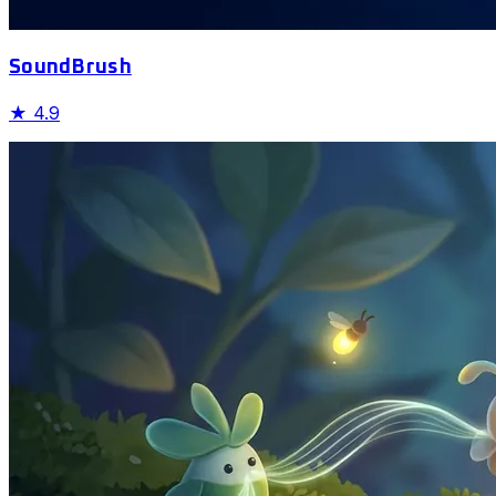
SoundBrush
★
4.9